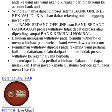
anda ke uang asli yang akan dikirimkan dari pihak kami ke
account bank anda
Withdraw hanya dapat diproses selama BANK ONLINE /
REK VALID , Kesalahan daftar rekening bukan tanggung
jawab kami
Jika BANK SEDANG OFFLINE atau BANK SEDANG
GANGGUAN proses withdraw tidak dapat diproses atau
dipending sampai BANK KEMBALI NOMRAL
Lakukan mengisian withdraw pada formulir withdraw di
menu withdraw pada website kami www.dewacasino.com
Pengiriman withdraw diproses pada rekening yang pertama
kali anda daftarkan, selain daripada itu kami tidak proses
withdraw ke rekening yang berbeda
Jika terdapat kendala perihal withdraw silakan anda dapat
melakukan Tanya jawab kepada Customer Service kami pada
menu Live Chat
Beranda
DAFTAR
Promosi
Live Chat