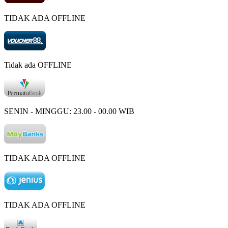
TIDAK ADA OFFLINE
Tidak ada OFFLINE
SENIN - MINGGU: 23.00 - 00.00 WIB
TIDAK ADA OFFLINE
TIDAK ADA OFFLINE