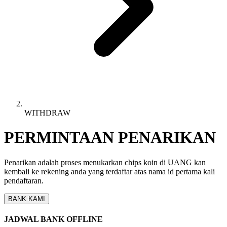
WITHDRAW
PERMINTAAN PENARIKAN
Penarikan adalah proses menukarkan chips koin di UANG kan
kembali ke rekening anda yang terdaftar atas nama id pertama kali
pendaftaran.
BANK KAMI
JADWAL BANK OFFLINE