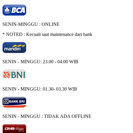
SENIN-MINGGU : ONLINE
* NOTED : Kecuali saat maintenance dari bank
SENIN - MINGGU: 23.00 - 04.00 WIB
SENIN - MINGGU: 01.30- 03.30 WIB
SENIN - MINGGU : TIDAK ADA OFFLINE