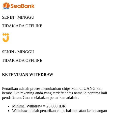
SENIN - MINGGU
TIDAK ADA OFFLINE
SENIN - MINGGU
TIDAK ADA OFFLINE
KETENTUAN WITHDRAW
Penarikan adalah proses menukarkan chips koin di UANG kan
kembali ke rekening anda yang terdaftar atas nama id pertama kali
pendaftaran. Cara melakukan penarikan adalah :
Minimal Withdraw = 25.000 IDR
Withdraw adalah penarikan chips balance atau kemenangan