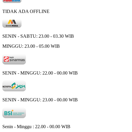
TIDAK ADA OFFLINE
SENIN - SABTU: 23.00 - 03.30 WIB
MINGGU: 23.00 - 05.00 WIB
SENIN - MINGGU: 22.00 - 00.00 WIB
SENIN - MINGGU: 23.00 - 00.00 WIB
Senin - Minggu : 22.00 - 00.00 WIB